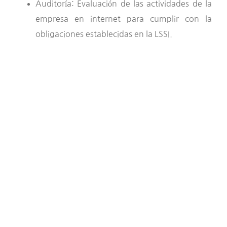
Auditoría: Evaluación de las actividades de la
empresa en internet para cumplir con la
obligaciones establecidas en la LSSI.
¿Quieres recibir más
información sobre nuestros
servicios?
Contacta con nosotros y te informamos