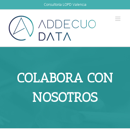
Skip
Consultoría LOPD Valencia
to
content
COLABORA CON
NOSOTROS