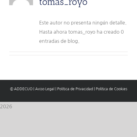
tomas_royo
Este autor no presenta ningún detalle.
Hasta ahora tomas_royo ha creado 0
entradas de blog.
© ADDECUO
|
Aviso Legal
|
Política de Privacidad
|
Política de Cookies
2026