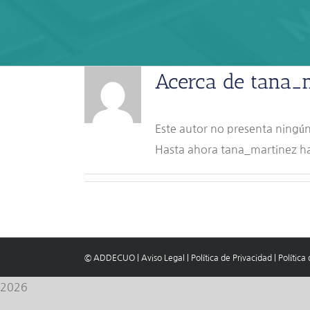
Acerca de
tana_
Este autor no presenta ningún
Hasta ahora tana_martinez ha
© ADDECUO
|
Aviso Legal
|
Política de Privacidad
|
Política
2026