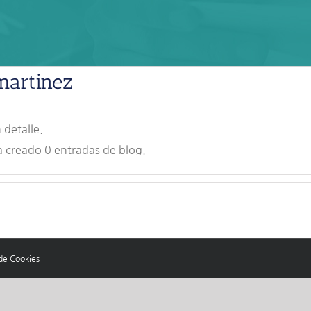
martinez
 detalle.
 creado 0 entradas de blog.
 de Cookies