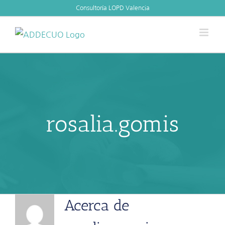
Skip
Consultoría LOPD Valencia
to
content
rosalia.gomis
Acerca de