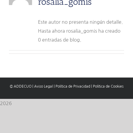
rosalia_gomis
Este autor no presenta ningún detalle.
Hasta ahora rosalia_gomis ha creado
0 entradas de blog.
© ADDECUO
|
Aviso Legal
|
Política de Privacidad
|
Política de Cookies
2026