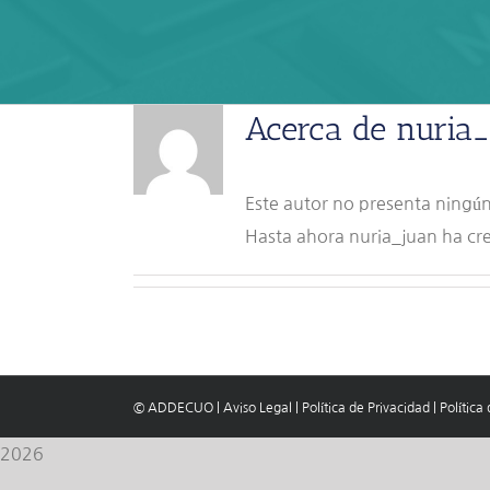
Acerca de
nuria
Este autor no presenta ningún
Hasta ahora nuria_juan ha cr
© ADDECUO
|
Aviso Legal
|
Política de Privacidad
|
Política
2026