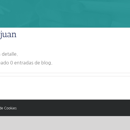
_juan
 detalle.
eado 0 entradas de blog.
 de Cookies