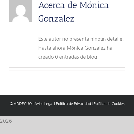
Acerca de
Mónica
Gonzalez
Este autor no presenta ningún detalle.
Hasta ahora Mónica Gonzalez ha
creado 0 entradas de blog.
© ADDECUO
|
Aviso Legal
|
Política de Privacidad
|
Política de Cookies
2026