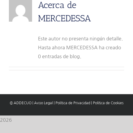
Acerca de
MERCEDESSA
Este autor no presenta ningún detalle.
Hasta ahora MERCEDESSA ha creado
0 entradas de blog.
© ADDECUO
|
Aviso Legal
|
Política de Privacidad
|
Política de Cookies
2026