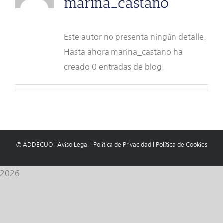
marina_castano
Este autor no presenta ningún detalle.
Hasta ahora marina_castano ha
creado 0 entradas de blog.
© ADDECUO
|
Aviso Legal
|
Política de Privacidad
|
Política de Cookies
2026