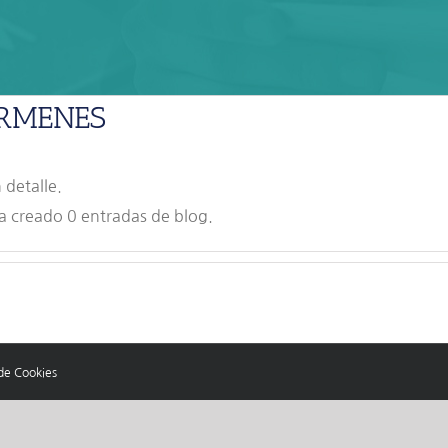
RMENES
 detalle.
creado 0 entradas de blog.
 de Cookies