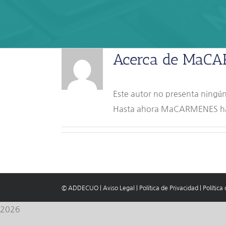
Acerca de
MaCA
Este autor no presenta ningún
Hasta ahora MaCARMENES ha 
© ADDECUO
|
Aviso Legal
|
Política de Privacidad
|
Política
2026