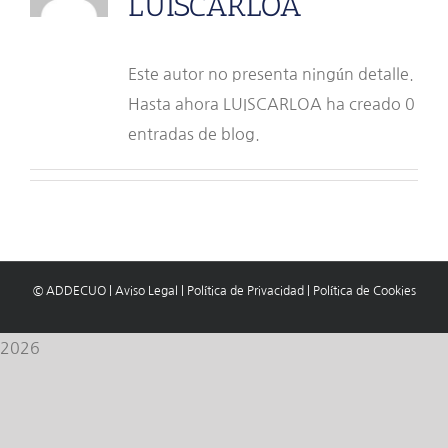
LUISCARLOA
Este autor no presenta ningún detalle.
Hasta ahora LUISCARLOA ha creado 0
entradas de blog.
© ADDECUO
|
Aviso Legal
|
Política de Privacidad
|
Política de Cookies
2026