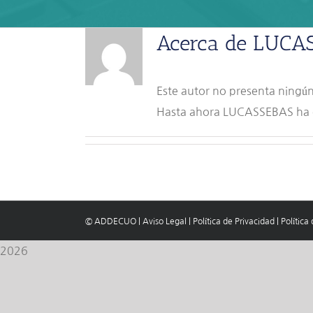
Acerca de
LUCA
Este autor no presenta ningún
Hasta ahora LUCASSEBAS ha c
© ADDECUO
|
Aviso Legal
|
Política de Privacidad
|
Política
2026