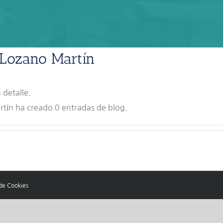
 Lozano Martín
 detalle.
tín ha creado 0 entradas de blog.
 de Cookies