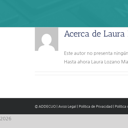
Acerca de
Laura
Este autor no presenta ningún
Hasta ahora Laura Lozano Mar
© ADDECUO
|
Aviso Legal
|
Política de Privacidad
|
Política
2026