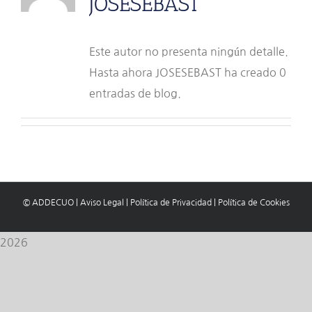
JOSESEBAST
Este autor no presenta ningún detalle.
Hasta ahora JOSESEBAST ha creado 0
entradas de blog.
© ADDECUO
|
Aviso Legal
|
Política de Privacidad
|
Política de Cookies
2026