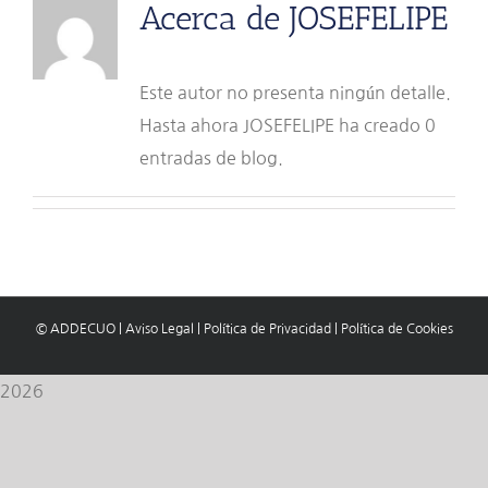
Acerca de
JOSEFELIPE
Este autor no presenta ningún detalle.
Hasta ahora JOSEFELIPE ha creado 0
entradas de blog.
© ADDECUO
|
Aviso Legal
|
Política de Privacidad
|
Política de Cookies
2026