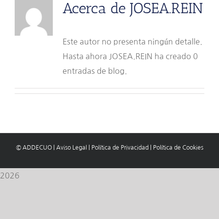
Acerca de
JOSEA.REIN
Este autor no presenta ningún detalle.
Hasta ahora JOSEA.REIN ha creado 0
entradas de blog.
© ADDECUO
|
Aviso Legal
|
Política de Privacidad
|
Política de Cookies
2026