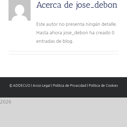
Acerca de
jose_debon
Este autor no presenta ningún detalle.
Hasta ahora jose_debon ha creado 0
entradas de blog.
© ADDECUO
|
Aviso Legal
|
Política de Privacidad
|
Política de Cookies
2026