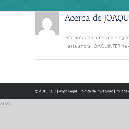
Acerca de
JOAQU
Este autor no presenta ningún
Hasta ahora JOAQUINFER ha c
© ADDECUO
|
Aviso Legal
|
Política de Privacidad
|
Política
2026