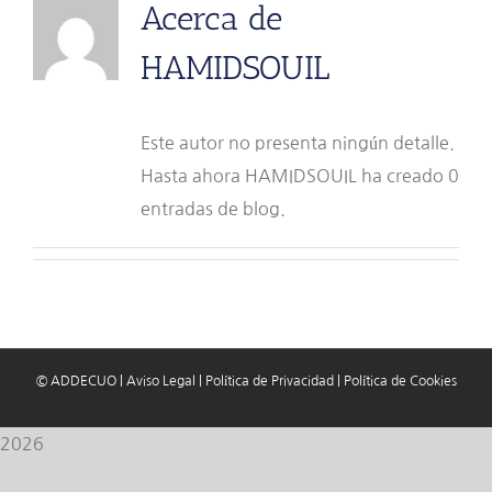
Acerca de
HAMIDSOUIL
Este autor no presenta ningún detalle.
Hasta ahora HAMIDSOUIL ha creado 0
entradas de blog.
© ADDECUO
|
Aviso Legal
|
Política de Privacidad
|
Política de Cookies
2026