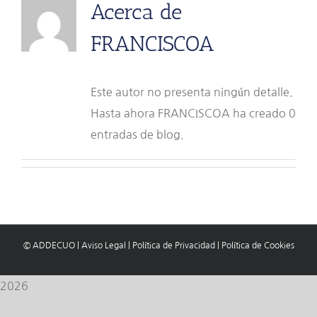
Acerca de
FRANCISCOA
Este autor no presenta ningún detalle.
Hasta ahora FRANCISCOA ha creado 0
entradas de blog.
© ADDECUO
|
Aviso Legal
|
Política de Privacidad
|
Política de Cookies
2026