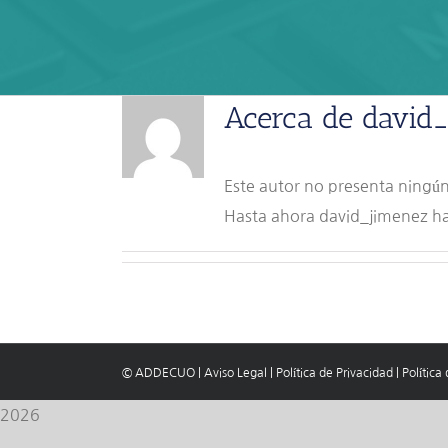
Acerca de
david
Este autor no presenta ningún
Hasta ahora david_jimenez ha
© ADDECUO
|
Aviso Legal
|
Política de Privacidad
|
Política
2026