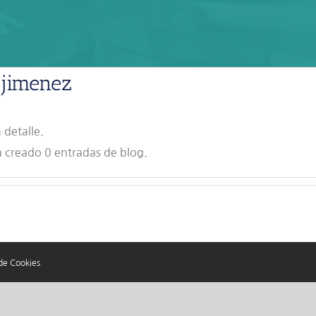
_jimenez
 detalle.
 creado 0 entradas de blog.
 de Cookies