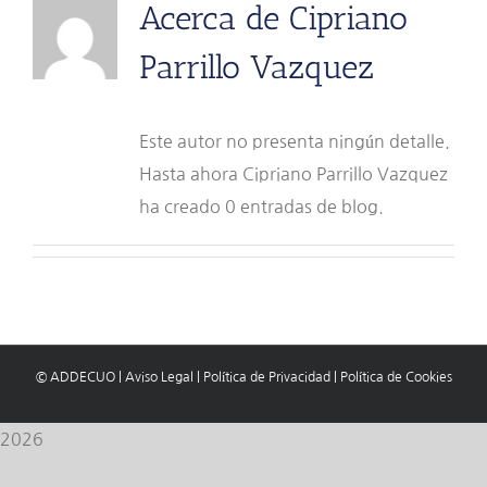
Acerca de
Cipriano
Parrillo Vazquez
Este autor no presenta ningún detalle.
Hasta ahora Cipriano Parrillo Vazquez
ha creado 0 entradas de blog.
© ADDECUO
|
Aviso Legal
|
Política de Privacidad
|
Política de Cookies
2026