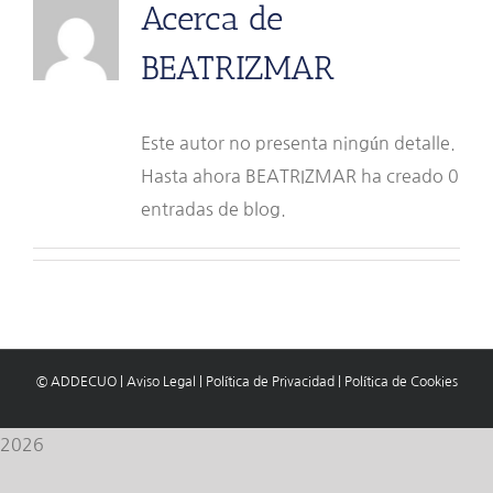
Acerca de
BEATRIZMAR
Este autor no presenta ningún detalle.
Hasta ahora BEATRIZMAR ha creado 0
entradas de blog.
© ADDECUO
|
Aviso Legal
|
Política de Privacidad
|
Política de Cookies
2026