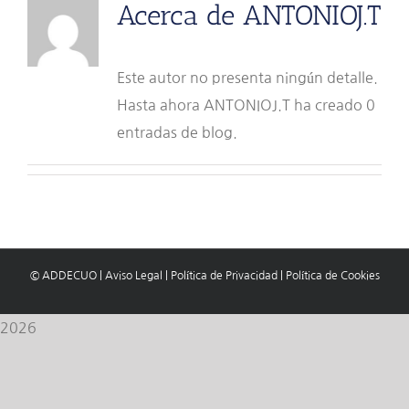
Acerca de
ANTONIOJ.T
Este autor no presenta ningún detalle.
Hasta ahora ANTONIOJ.T ha creado 0
entradas de blog.
© ADDECUO
|
Aviso Legal
|
Política de Privacidad
|
Política de Cookies
2026