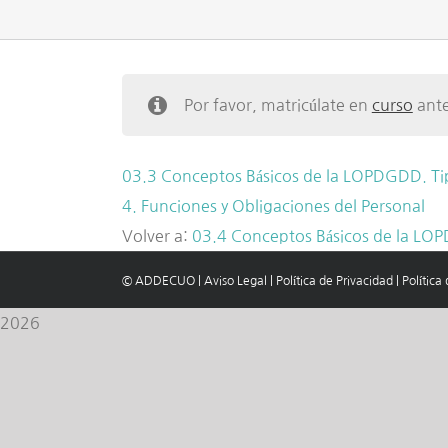
Por favor, matricúlate en
curso
ante
03.3 Conceptos Básicos de la LOPDGDD. Ti
4. Funciones y Obligaciones del Personal
Volver a:
03.4 Conceptos Básicos de la LOP
© ADDECUO
|
Aviso Legal
|
Política de Privacidad
|
Política
2026